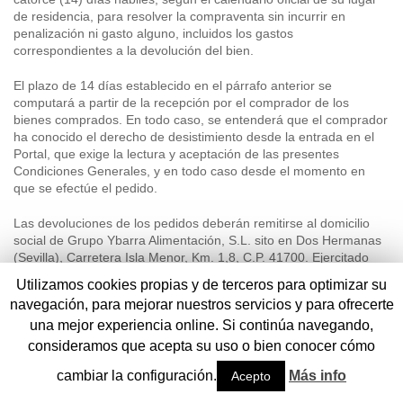
de residencia, para resolver la compraventa sin incurrir en
penalización ni gasto alguno, incluidos los gastos
correspondientes a la devolución del bien.
El plazo de 14 días establecido en el párrafo anterior se
computará a partir de la recepción por el comprador de los
bienes comprados. En todo caso, se entenderá que el comprador
ha conocido el derecho de desistimiento desde la entrada en el
Portal, que exige la lectura y aceptación de las presentes
Condiciones Generales, y en todo caso desde el momento en
que se efectúe el pedido.
Las devoluciones de los pedidos deberán remitirse al domicilio
social de Grupo Ybarra Alimentación, S.L. sito en Dos Hermanas
(Sevilla), Carretera Isla Menor, Km. 1,8, C.P. 41700. Ejercitado
por el comprador el derecho de resolución, Ybarra devolverá las
Utilizamos cookies propias y de terceros para optimizar su
cantidades recibidas mediante abono, sin retención alguna,
navegación, para mejorar nuestros servicios y para ofrecerte
inmediatamente y en ningún caso en un plazo superior a catorce
una mejor experiencia online. Si continúa navegando,
días naturales desde la fecha en que Ybarra haya sido informado
de la decisión de desistimiento del contrato por parte del usuario-
consideramos que acepta su uso o bien conocer cómo
comprador. No obstante lo anterior, queda excluido el derecho de
cambiar la configuración.
Más info
Acepto
resolución (desistimiento) en aquellos casos en que por la
naturaleza del contenido de las prestaciones sea imposible