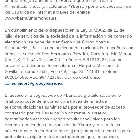
de Internet (en adelante, “el Portal”) que Grupo Ybarra
Alimentación, S.L. (en adelante, “
Ybarra
”) pone a disposición de
los Usuarios de Internet a través del enlace
www.ybarrajuntemonos.es.
En cumplimiento de lo dispuesto en la Ley 34/2002, de 11 de
julio, de servicios de la sociedad de la información y de comercio
electrónico, se pone de manifiesto que Grupo Ybarra
Alimentación, S.L. es una sociedad de nacionalidad española con
domicilio social en Dos Hermanas (Sevilla), Carretera Isla Menor,
Km. 1,8, C.P. 41700, con C.I.F. número B-91616227, que se
encuentra debidamente inscrita en el Registro Mercantil de
Sevilla, al Tomo 4.632, Folio 49, Hoja SE-72.881 Teléfono:
902014555. Fax: 954722866. Correo electrónico:
consumidor@grupoybarra.es
.
El acceso a la página web de Ybarra es gratuito salvo en lo
relativo al coste de la conexión a través de la red de
telecomunicaciones suministrada por el proveedor de acceso
contratado por los Usuarios. No obstante lo anterior,
determinados accesos pueden resultar exclusivos para los
clientes, empleados o accionistas de Ybarra y, por tanto, su
acceso puede encontrarse restringido y sometido a condiciones
particulares, reglamentos e instrucciones que, en su caso,